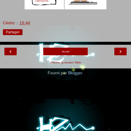
Cédric
à
15:44
Partager
‹
›
Accueil
Afficher la version Web
Fourni par
Blogger
.